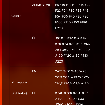
ALIMENTAR
F8 F10 F12 F14 F16 F20
F22 F24 F30 F36 F46
Granos
F54 F60 F70 F80 F90
F100 F120 F150 F180
F220
ÉL
#8 #10 #12 #14 #16
#20 #24 #30 #36 #46
#54 #60 #70 #80 #90
#100 #120 #150 #180
#220
EN
W63 W50 W40 W28
W20 W14 W10 W7 W5
Micropolvo
W3,5 W2,5 W1,5 W0,5
ÉL
#240 #280 #320 #360
(Estándar)
#400# #500 #600
#700 #800 #1000