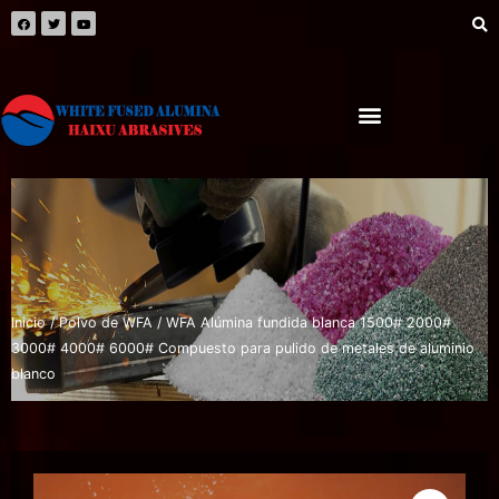
Inicio
/
Polvo de WFA
/ WFA Alúmina fundida blanca 1500# 2000#
3000# 4000# 6000# Compuesto para pulido de metales de aluminio
blanco