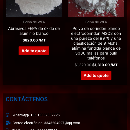
Polvo de WFA
Polvo de WFA
Abrasivos FEPA de óxido de
Polvo de corindón blanco
aluminio blanco
electrocorindón Al2O3 con
una pureza del 99 % y una
$
820.00
/MT
clasificación de 9 Mohs,
alúmina fundida blanca de
Add to quote
3000 mallas para pulir
teléfonos
$
1,320.00
$
1,310.00
/MT
Add to quote
CONTÁCTENOS
WhatsApp: +86 18039337725
Correo electrónico: 3343204097@qq.com